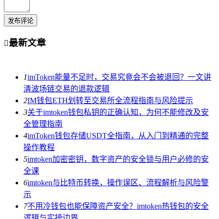
发布评论
最新文章

1
imToken能量不足时，交易究竟会不会被退回？一文讲
清波场链交易的退款逻辑
2
IM钱包ETH划转至交易所全流程指南与风险提示
3
关于imtoken钱包私钥的正确认知，为何不能修改及安
全管理指南
4
imToken钱包存储USDT全指南，从入门到精通的完整
操作教程
5
imtoken加密密钥，数字资产的安全锁与用户必修的安
全课
6
imtoken与比特币转换，操作误区、流程解析与风险警
示
7
不用冷钱包也能保障资产安全？imtoken热钱包的安全
逻辑与实操边界