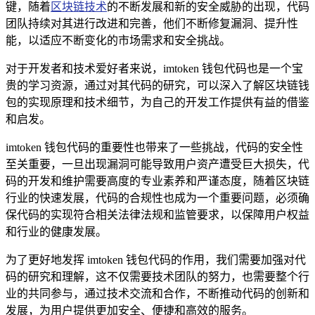
键，随着
区块链技术
的不断发展和新的安全威胁的出现，代码
团队持续对其进行改进和完善，他们不断修复漏洞、提升性
能，以适应不断变化的市场需求和安全挑战。
对于开发者和技术爱好者来说，imtoken 钱包代码也是一个宝
贵的学习资源，通过对其代码的研究，可以深入了解区块链钱
包的实现原理和技术细节，为自己的开发工作提供有益的借鉴
和启发。
imtoken 钱包代码的重要性也带来了一些挑战，代码的安全性
至关重要，一旦出现漏洞可能导致用户资产遭受巨大损失，代
码的开发和维护需要高度的专业素养和严谨态度，随着区块链
行业的快速发展，代码的合规性也成为一个重要问题，必须确
保代码的实现符合相关法律法规和监管要求，以保障用户权益
和行业的健康发展。
为了更好地发挥 imtoken 钱包代码的作用，我们需要加强对代
码的研究和理解，这不仅需要技术团队的努力，也需要整个行
业的共同参与，通过技术交流和合作，不断推动代码的创新和
发展，为用户提供更加安全、便捷和高效的服务。