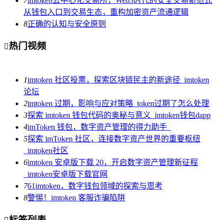
7
imtoken去中心化交易所，Web3时代的安全交易新范式
从钱包入口到交易生态，重构加密资产流通逻辑
8
正确的认知与安全原则
热门视频

1
imtoken 社区投票，探索区块链民主的新途径_imtoken
论坛
2
imtoken 过期，影响与应对策略_token过期了怎么处理
3
探索 imtoken 钱包代码的奥秘与意义_imtoken钱包dapp
4
imToken 钱包，数字资产管理的得力助手_
5
探索 imToken 社区，连接数字资产世界的重要枢纽
_imtoken社区
6
imtoken 安卓版下载 20，开启数字资产管理新征程
_imtoken安卓版下载官网
7
61imtoken，数字钱包领域的探索与思考
8
警惕！imtoken 客服诈骗陷阱
标签列表