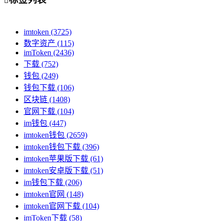

imtoken
(3725)
数字资产
(115)
imToken
(2436)
下载
(752)
钱包
(249)
钱包下载
(106)
区块链
(1408)
官网下载
(104)
im钱包
(447)
imtoken钱包
(2659)
imtoken钱包下载
(396)
imtoken苹果版下载
(61)
imtoken安卓版下载
(51)
im钱包下载
(206)
imtoken官网
(148)
imtoken官网下载
(104)
imToken下载
(58)