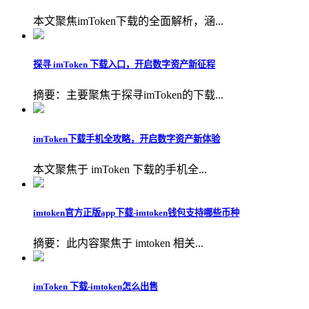
本文聚焦imToken下载的全面解析，涵...
探寻 imToken 下载入口，开启数字资产新征程
摘要：主要聚焦于探寻imToken的下载...
imToken下载手机全攻略，开启数字资产新体验
本文聚焦于 imToken 下载的手机全...
imtoken官方正版app下载-imtoken钱包支持哪些币种
摘要：此内容聚焦于 imtoken 相关...
imToken 下载-imtoken怎么出售