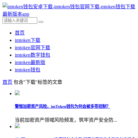
首页
imtoken下载
imtoken官网下载
imtoken数字钱包
imtoken最新版
imtoken钱包
首页
包含"下载"标签的文章
警惕加密资产风险，imToken钱包为何会被多签控制？
当前加密资产领域风险频发，筑牢资产安全防...