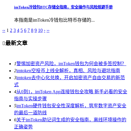
imToken冷钱包BTC存储全指南，安全操作与风险规避手册
本指南是imToken冷钱包比特币存储的...
‹‹
1
2
3
4
5
6
7
8
9
10
›
››
最新文章

1
警惕加密资产风险，imToken钱包为何会被多签控制？
2
imtoken空投币上线全解析，真相、风险与避坑指南
3
imtoken去中心化兑换，开启加密资产自由交易的新范
式
4
从0到1，imToken App连接钱包全攻略 新手必看的安全
指南与实操步骤
5
imToken硬件钱包安全性深度解析，筑牢数字资产安全
的最后一道防线
6
关于imToken助记词生成的安全指南，离线环境操作的
正确姿势