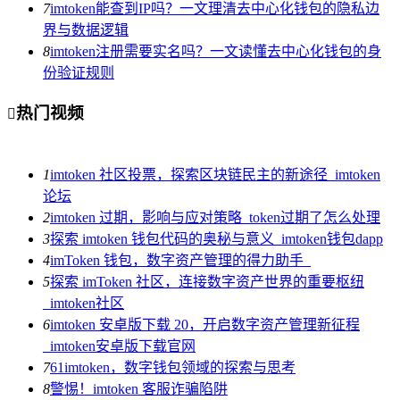
7
imtoken能查到IP吗？一文理清去中心化钱包的隐私边
界与数据逻辑
8
imtoken注册需要实名吗？一文读懂去中心化钱包的身
份验证规则
热门视频

1
imtoken 社区投票，探索区块链民主的新途径_imtoken
论坛
2
imtoken 过期，影响与应对策略_token过期了怎么处理
3
探索 imtoken 钱包代码的奥秘与意义_imtoken钱包dapp
4
imToken 钱包，数字资产管理的得力助手_
5
探索 imToken 社区，连接数字资产世界的重要枢纽
_imtoken社区
6
imtoken 安卓版下载 20，开启数字资产管理新征程
_imtoken安卓版下载官网
7
61imtoken，数字钱包领域的探索与思考
8
警惕！imtoken 客服诈骗陷阱