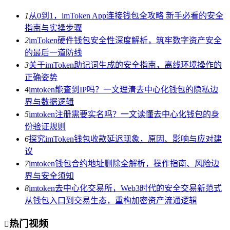
1
从0到1，imToken App连接钱包全攻略 新手必看的安全
指南与实操步骤
2
imToken硬件钱包安全性深度解析，筑牢数字资产安全
的最后一道防线
3
关于imToken助记词生成的安全指南，离线环境操作的
正确姿势
4
imtoken能查到IP吗？一文理清去中心化钱包的隐私边
界与数据逻辑
5
imtoken注册需要实名吗？一文读懂去中心化钱包的身
份验证规则
6
探究imToken钱包收款延迟现象，原因、影响与应对建
议
7
imtoken钱包合约地址删除全解析，操作指南、风险边
界与安全须知
8
imtoken去中心化交易所，Web3时代的安全交易新范式
从钱包入口到交易生态，重构加密资产流通逻辑
热门视频
