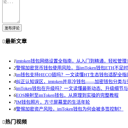
发布评论
最新文章

1
imtoken钱包网络设置全指南，从入门到精通，轻松管
2
警惕加密货币钱包使用风险，当imToken钱包ETH不足
3
im钱包支持HECO链吗？一文读懂HT生态钱包适配全指
4
纠正认知误区，imtoken并非冷钱包——加密钱包分类
5
imToken钱包在升级吗？一文读懂最新动态、升级细节
6
EOS映射至imToken钱包，从原理到实操的完整教程
7
IM钱包照片，方寸屏幕里的生活年轮
8
警惕加密资产风险，imToken钱包为何会被多签控制？
热门视频
