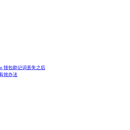
ken 钱包助记词丢失之后
的有效办法