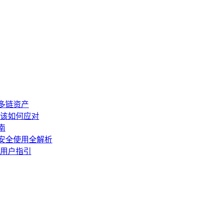
理多链资产
时该如何应对
南
与安全使用全解析
与用户指引