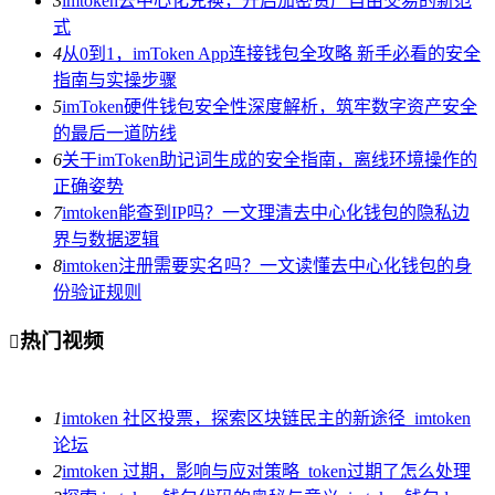
3
imtoken去中心化兑换，开启加密资产自由交易的新范
式
4
从0到1，imToken App连接钱包全攻略 新手必看的安全
指南与实操步骤
5
imToken硬件钱包安全性深度解析，筑牢数字资产安全
的最后一道防线
6
关于imToken助记词生成的安全指南，离线环境操作的
正确姿势
7
imtoken能查到IP吗？一文理清去中心化钱包的隐私边
界与数据逻辑
8
imtoken注册需要实名吗？一文读懂去中心化钱包的身
份验证规则
热门视频

1
imtoken 社区投票，探索区块链民主的新途径_imtoken
论坛
2
imtoken 过期，影响与应对策略_token过期了怎么处理