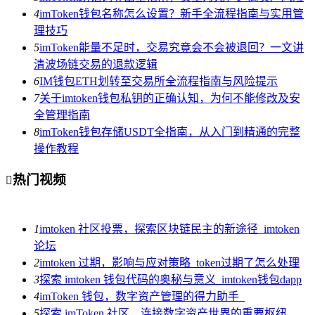
4
imToken钱包名称怎么设置？新手全流程指南与实用管
理技巧
5
imToken能量不足时，交易究竟会不会被退回？一文讲
清波场链交易的退款逻辑
6
IM钱包ETH划转至交易所全流程指南与风险提示
7
关于imtoken钱包私钥的正确认知，为何不能修改及安
全管理指南
8
imToken钱包存储USDT全指南，从入门到精通的完整
操作教程
热门视频

1
imtoken 社区投票，探索区块链民主的新途径_imtoken
论坛
2
imtoken 过期，影响与应对策略_token过期了怎么处理
3
探索 imtoken 钱包代码的奥秘与意义_imtoken钱包dapp
4
imToken 钱包，数字资产管理的得力助手_
5
探索 imToken 社区，连接数字资产世界的重要枢纽