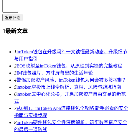
发布评论
最新文章

1
imToken钱包在升级吗？一文读懂最新动态、升级细节
与用户指引
2
EOS映射至imToken钱包，从原理到实操的完整教程
3
IM钱包照片，方寸屏幕里的生活年轮
4
警惕加密资产风险，imToken钱包为何会被多签控制？
5
imtoken空投币上线全解析，真相、风险与避坑指南
6
imtoken去中心化兑换，开启加密资产自由交易的新范
式
7
从0到1，imToken App连接钱包全攻略 新手必看的安全
指南与实操步骤
8
imToken硬件钱包安全性深度解析，筑牢数字资产安全
的最后一道防线