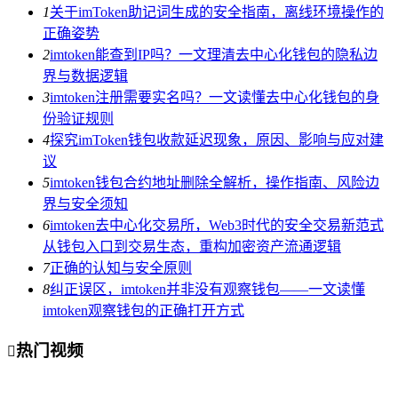
1
关于imToken助记词生成的安全指南，离线环境操作的
正确姿势
2
imtoken能查到IP吗？一文理清去中心化钱包的隐私边
界与数据逻辑
3
imtoken注册需要实名吗？一文读懂去中心化钱包的身
份验证规则
4
探究imToken钱包收款延迟现象，原因、影响与应对建
议
5
imtoken钱包合约地址删除全解析，操作指南、风险边
界与安全须知
6
imtoken去中心化交易所，Web3时代的安全交易新范式
从钱包入口到交易生态，重构加密资产流通逻辑
7
正确的认知与安全原则
8
纠正误区，imtoken并非没有观察钱包——一文读懂
imtoken观察钱包的正确打开方式
热门视频
