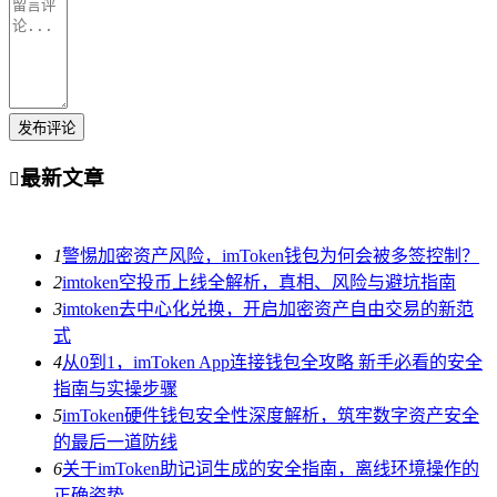
发布评论
最新文章

1
警惕加密资产风险，imToken钱包为何会被多签控制？
2
imtoken空投币上线全解析，真相、风险与避坑指南
3
imtoken去中心化兑换，开启加密资产自由交易的新范
式
4
从0到1，imToken App连接钱包全攻略 新手必看的安全
指南与实操步骤
5
imToken硬件钱包安全性深度解析，筑牢数字资产安全
的最后一道防线
6
关于imToken助记词生成的安全指南，离线环境操作的
正确姿势