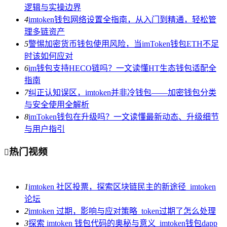
逻辑与实操边界
4
imtoken钱包网络设置全指南，从入门到精通，轻松管
理多链资产
5
警惕加密货币钱包使用风险，当imToken钱包ETH不足
时该如何应对
6
im钱包支持HECO链吗？一文读懂HT生态钱包适配全
指南
7
纠正认知误区，imtoken并非冷钱包——加密钱包分类
与安全使用全解析
8
imToken钱包在升级吗？一文读懂最新动态、升级细节
与用户指引
热门视频

1
imtoken 社区投票，探索区块链民主的新途径_imtoken
论坛
2
imtoken 过期，影响与应对策略_token过期了怎么处理
3
探索 imtoken 钱包代码的奥秘与意义_imtoken钱包dapp