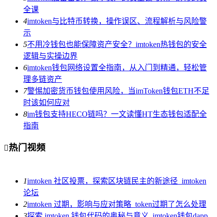
全课
4
imtoken与比特币转换，操作误区、流程解析与风险警
示
5
不用冷钱包也能保障资产安全？imtoken热钱包的安全
逻辑与实操边界
6
imtoken钱包网络设置全指南，从入门到精通，轻松管
理多链资产
7
警惕加密货币钱包使用风险，当imToken钱包ETH不足
时该如何应对
8
im钱包支持HECO链吗？一文读懂HT生态钱包适配全
指南
热门视频

1
imtoken 社区投票，探索区块链民主的新途径_imtoken
论坛
2
imtoken 过期，影响与应对策略_token过期了怎么处理
3
探索 imtoken 钱包代码的奥秘与意义_imtoken钱包dapp