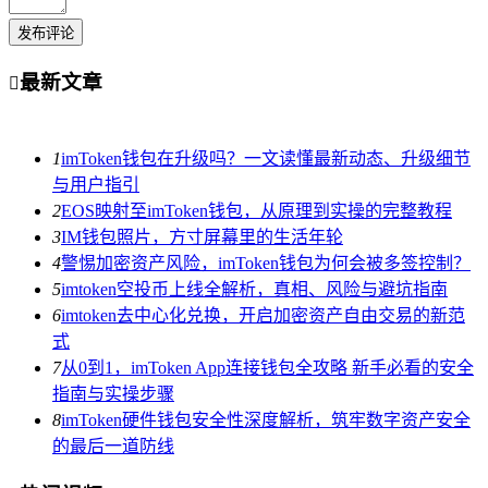
发布评论
最新文章

1
imToken钱包在升级吗？一文读懂最新动态、升级细节
与用户指引
2
EOS映射至imToken钱包，从原理到实操的完整教程
3
IM钱包照片，方寸屏幕里的生活年轮
4
警惕加密资产风险，imToken钱包为何会被多签控制？
5
imtoken空投币上线全解析，真相、风险与避坑指南
6
imtoken去中心化兑换，开启加密资产自由交易的新范
式
7
从0到1，imToken App连接钱包全攻略 新手必看的安全
指南与实操步骤
8
imToken硬件钱包安全性深度解析，筑牢数字资产安全
的最后一道防线