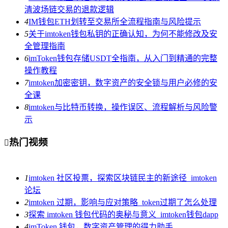
清波场链交易的退款逻辑
4
IM钱包ETH划转至交易所全流程指南与风险提示
5
关于imtoken钱包私钥的正确认知，为何不能修改及安
全管理指南
6
imToken钱包存储USDT全指南，从入门到精通的完整
操作教程
7
imtoken加密密钥，数字资产的安全锁与用户必修的安
全课
8
imtoken与比特币转换，操作误区、流程解析与风险警
示
热门视频

1
imtoken 社区投票，探索区块链民主的新途径_imtoken
论坛
2
imtoken 过期，影响与应对策略_token过期了怎么处理
3
探索 imtoken 钱包代码的奥秘与意义_imtoken钱包dapp
4
imToken 钱包，数字资产管理的得力助手_