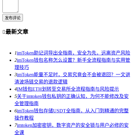
发布评论
最新文章

1
imToken助记词导出全指南，安全为先，远离资产风险
2
imToken钱包名称怎么设置？新手全流程指南与实用管
理技巧
3
imToken能量不足时，交易究竟会不会被退回？一文讲
清波场链交易的退款逻辑
4
IM钱包ETH划转至交易所全流程指南与风险提示
5
关于imtoken钱包私钥的正确认知，为何不能修改及安
全管理指南
6
imToken钱包存储USDT全指南，从入门到精通的完整
操作教程
7
imtoken加密密钥，数字资产的安全锁与用户必修的安
全课