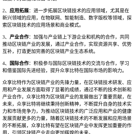
2、
应用拓展
：进一步拓展区块链技术的应用领域，尤其是在
新兴领域的应用，在物联网、智能制造、数字版权等领域，探
索区块链技术的应用场景和商业模式。
3、
产业合作
：加强与产业链上下游企业和机构的合作，共同
推动区块链产业的发展，通过产业合作，实现资源共享、优势
互补，打造更加完善的区块链产业生态系统。
4、
国际合作
：积极参与国际区块链技术的交流与合作，学习
和借鉴国际先进经验，提升众享比特在国际市场的影响力。
众享比特作为区块链产业的先锋力量，在区块链技术研发、应
用和产业发展方面取得了显著的成绩，通过不断的技术创新和
产业合作，众享比特为区块链产业的发展做出了重要贡献，在
未来，众享比特将继续秉持创新精神，不断提升自身的技术实
力和市场竞争力，为推动区块链技术的广泛应用和产业的健康
发展贡献更多的力量，随着区块链技术的不断发展和应用场景
的不断拓展，众享比特有望在区块链产业中发挥更加重要的作
用，引领区块链产业走向更加辉煌的未来。