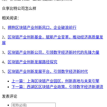
众享比特公司怎么样
相关阅读：
1、
拥抱区块链产业创新风口，企业破浪前行
2、
区块链产业创新基金，赋能产业变革，推动经济高质量发
展
3、
区块链产业创新公司，引领数字经济新时代的先锋力量
4、
区块链产业创新发展路径探究
5、
区块链产业创新发展平台，引领数字经济新时代
上一篇：上海区块链产业园区，创新高地与未来引擎
下一篇：西湖区区块链产业政策，引领数字经济新潮流
发表评论