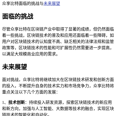
众享比特面临的挑战与
未来展望
面临的挑战
尽管众享比特在区块链产业中取得了显著的成绩，但仍然面临
着一些挑战，区块链技术的普及和应用还面临着一些障碍，如
用户对区块链技术的认知度不高、缺乏相关的法律法规和监管
政策等，区块链技术的性能和可扩展性仍然需要进一步提高，
以满足大规模商业应用的需求。
未来展望
面对挑战，众享比特将继续加大在区块链技术研发和创新方面
的投入，不断提升自身的技术实力和市场竞争力，众享比特将
重点关注以下几个方面的发展：
1、
技术创新
：持续投入研发资源，探索区块链技术的新应用
和新方向，加强与人工智能、大数据等技术的融合，实现区块
链技术的智能化和自动化。