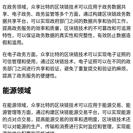
在政务领域，众享比特的区块链技术可以应用于政务数据共
享、电子政务、政务监管等多个方面，通过构建区块链政务数
据共享平台，可以实现政府部门之间的数据共享和协同工作，
提高政务服务的效率和质量，区块链技术的不可篡改和可追溯
特性，可以保证政务数据的真实性和完整性，有效防止数据造
假和滥用。
在电子政务方面，众享比特的区块链技术可以实现电子证照的
可信管理和使用，通过区块链技术，电子证照可以在不同的政
务部门之间进行共享和验证，避免了重复提交和验证的麻烦，
提高了政务服务的便捷性。
能源领域
在能源领域，众享比特的区块链技术可以应用于能源交易、能
源管理等方面，通过构建区块链能源交易平台，可以实现能源
的点对点交易，提高能源交易的效率和透明度，区块链技术还
可以对能源的生产、传输和消费进行实时监控和管理，实现能