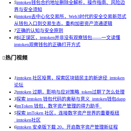
5
imtoken钱包合约地址删除全解析，操作指南、风险边
界与安全须知
6
imtoken去中心化交易所，Web3时代的安全交易新范式
从钱包入口到交易生态，重构加密资产流通逻辑
7
正确的认知与安全原则
8
纠正误区，imtoken并非没有观察钱包——一文读懂
imtoken观察钱包的正确打开方式
热门视频

1
imtoken 社区投票，探索区块链民主的新途径_imtoken
论坛
2
imtoken 过期，影响与应对策略_token过期了怎么处理
3
探索 imtoken 钱包代码的奥秘与意义_imtoken钱包dapp
4
imToken 钱包，数字资产管理的得力助手_
5
探索 imToken 社区，连接数字资产世界的重要枢纽
_imtoken社区
6
imtoken 安卓版下载 20，开启数字资产管理新征程