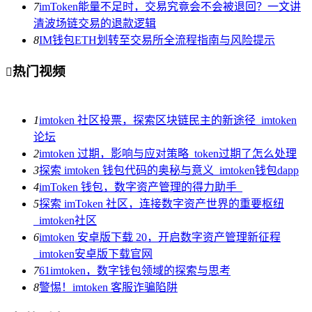
7
imToken能量不足时，交易究竟会不会被退回？一文讲
清波场链交易的退款逻辑
8
IM钱包ETH划转至交易所全流程指南与风险提示
热门视频

1
imtoken 社区投票，探索区块链民主的新途径_imtoken
论坛
2
imtoken 过期，影响与应对策略_token过期了怎么处理
3
探索 imtoken 钱包代码的奥秘与意义_imtoken钱包dapp
4
imToken 钱包，数字资产管理的得力助手_
5
探索 imToken 社区，连接数字资产世界的重要枢纽
_imtoken社区
6
imtoken 安卓版下载 20，开启数字资产管理新征程
_imtoken安卓版下载官网
7
61imtoken，数字钱包领域的探索与思考
8
警惕！imtoken 客服诈骗陷阱