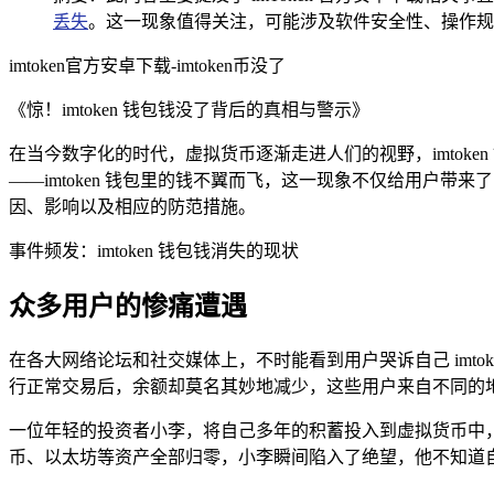
丢失
。这一现象值得关注，可能涉及软件安全性、操作规
imtoken官方安卓下载-imtoken币没了
《惊！imtoken 钱包钱没了背后的真相与警示》
在当今数字化的时代，虚拟货币逐渐走进人们的视野，imtok
——imtoken 钱包里的钱不翼而飞，这一现象不仅给用户带
因、影响以及相应的防范措施。
事件频发：imtoken 钱包钱消失的现状
众多用户的惨痛遭遇
在各大网络论坛和社交媒体上，不时能看到用户哭诉自己 imt
行正常交易后，余额却莫名其妙地减少，这些用户来自不同的
一位年轻的投资者小李，将自己多年的积蓄投入到虚拟货币中，并
币、以太坊等资产全部归零，小李瞬间陷入了绝望，他不知道