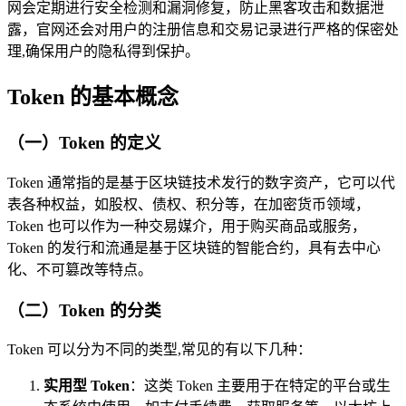
网会定期进行安全检测和漏洞修复，防止黑客攻击和数据泄
露，官网还会对用户的注册信息和交易记录进行严格的保密处
理,确保用户的隐私得到保护。
Token 的基本概念
（一）Token 的定义
Token 通常指的是基于区块链技术发行的数字资产，它可以代
表各种权益，如股权、债权、积分等，在加密货币领域，
Token 也可以作为一种交易媒介，用于购买商品或服务，
Token 的发行和流通是基于区块链的智能合约，具有去中心
化、不可篡改等特点。
（二）Token 的分类
Token 可以分为不同的类型,常见的有以下几种：
实用型 Token
：这类 Token 主要用于在特定的平台或生