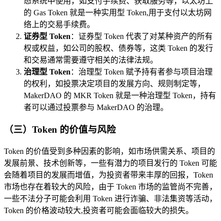
态系统中使用，如支付手续费、获取服务等，以太坊上
的 Gas Token 就是一种实用型 Token,用于支付以太坊网
络上的交易手续费。
证券型 Token
：证券型 Token 代表了对某种资产的所有
权或权益，如公司的股权、债券等，这类 Token 的发行
和交易通常需要遵守相关的法律法规。
治理型 Token
：治理型 Token 赋予持有者参与项目治理
的权利，如投票决定项目的发展方向、规则制定等，
MakerDAO 的 MKR Token 就是一种治理型 Token，持有
者可以通过投票参与 MakerDAO 的治理。
（三）Token 的价值与风险
Token 的价值受到多种因素的影响，如市场供需关系、项目的
发展前景、技术创新等，一些有潜力的项目发行的 Token 可能
会随着项目的发展而增值，为投资者带来丰厚的回报，Token
市场也存在着较大的风险，由于 Token 市场的监管尚不完善，
一些不法分子可能会利用 Token 进行诈骗、非法集资等活动，
Token 的价格波动较大,投资者可能会面临较大的损失。