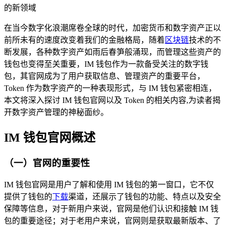
的新领域
在当今数字化浪潮席卷全球的时代，加密货币和数字资产正以
前所未有的速度改变着我们的金融格局，随着
区块链
技术的不
断发展，各种数字资产如雨后春笋般涌现，而管理这些资产的
钱包也变得至关重要，IM 钱包作为一款备受关注的数字钱
包，其官网成为了用户获取信息、管理资产的重要平台，
Token 作为数字资产的一种表现形式，与 IM 钱包紧密相连，
本文将深入探讨 IM 钱包官网以及 Token 的相关内容,为读者揭
开数字资产管理的神秘面纱。
IM 钱包官网概述
（一）官网的重要性
IM 钱包官网是用户了解和使用 IM 钱包的第一窗口，它不仅
提供了钱包的
下载
渠道，还展示了钱包的功能、特点以及安全
保障等信息，对于新用户来说，官网是他们认识和接触 IM 钱
包的重要途径；对于老用户来说，官网则是获取最新版本、了