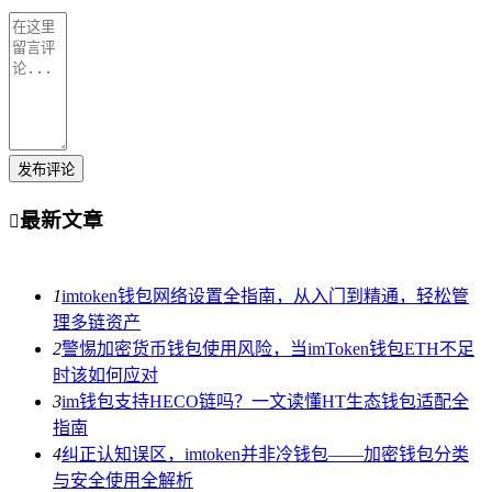
发布评论
最新文章

1
imtoken钱包网络设置全指南，从入门到精通，轻松管
理多链资产
2
警惕加密货币钱包使用风险，当imToken钱包ETH不足
时该如何应对
3
im钱包支持HECO链吗？一文读懂HT生态钱包适配全
指南
4
纠正认知误区，imtoken并非冷钱包——加密钱包分类
与安全使用全解析