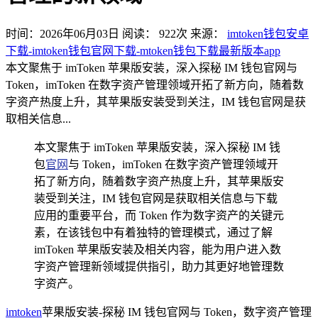
时间：2026年06月03日
阅读：
922
次
来源：
imtoken钱包安卓
下载-imtoken钱包官网下载-mtoken钱包下载最新版本app
本文聚焦于 imToken 苹果版安装，深入探秘 IM 钱包官网与
Token，imToken 在数字资产管理领域开拓了新方向，随着数
字资产热度上升，其苹果版安装受到关注，IM 钱包官网是获
取相关信息...
本文聚焦于 imToken 苹果版安装，深入探秘 IM 钱
包
官网
与 Token，imToken 在数字资产管理领域开
拓了新方向，随着数字资产热度上升，其苹果版安
装受到关注，IM 钱包官网是获取相关信息与下载
应用的重要平台，而 Token 作为数字资产的关键元
素，在该钱包中有着独特的管理模式，通过了解
imToken 苹果版安装及相关内容，能为用户进入数
字资产管理新领域提供指引，助力其更好地管理数
字资产。
imtoken
苹果版安装-探秘 IM 钱包官网与 Token，数字资产管理