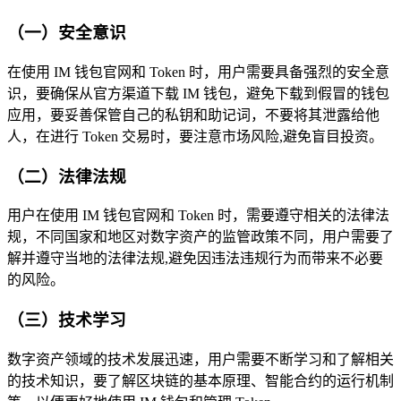
（一）安全意识
在使用 IM 钱包官网和 Token 时，用户需要具备强烈的安全意
识，要确保从官方渠道下载 IM 钱包，避免下载到假冒的钱包
应用，要妥善保管自己的私钥和助记词，不要将其泄露给他
人，在进行 Token 交易时，要注意市场风险,避免盲目投资。
（二）法律法规
用户在使用 IM 钱包官网和 Token 时，需要遵守相关的法律法
规，不同国家和地区对数字资产的监管政策不同，用户需要了
解并遵守当地的法律法规,避免因违法违规行为而带来不必要
的风险。
（三）技术学习
数字资产领域的技术发展迅速，用户需要不断学习和了解相关
的技术知识，要了解区块链的基本原理、智能合约的运行机制