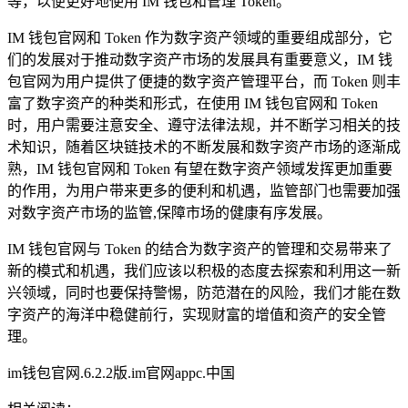
等，以便更好地使用 IM 钱包和管理 Token。
IM 钱包官网和 Token 作为数字资产领域的重要组成部分，它
们的发展对于推动数字资产市场的发展具有重要意义，IM 钱
包官网为用户提供了便捷的数字资产管理平台，而 Token 则丰
富了数字资产的种类和形式，在使用 IM 钱包官网和 Token
时，用户需要注意安全、遵守法律法规，并不断学习相关的技
术知识，随着区块链技术的不断发展和数字资产市场的逐渐成
熟，IM 钱包官网和 Token 有望在数字资产领域发挥更加重要
的作用，为用户带来更多的便利和机遇，监管部门也需要加强
对数字资产市场的监管,保障市场的健康有序发展。
IM 钱包官网与 Token 的结合为数字资产的管理和交易带来了
新的模式和机遇，我们应该以积极的态度去探索和利用这一新
兴领域，同时也要保持警惕，防范潜在的风险，我们才能在数
字资产的海洋中稳健前行，实现财富的增值和资产的安全管
理。
im钱包官网.6.2.2版.im官网appc.中国