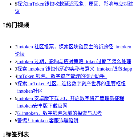
8
探究imToken钱包收款延迟现象，原因、影响与应对建
议
热门视频

1
imtoken 社区投票，探索区块链民主的新途径_imtoken
论坛
2
imtoken 过期，影响与应对策略_token过期了怎么处理
3
探索 imtoken 钱包代码的奥秘与意义_imtoken钱包dapp
4
imToken 钱包，数字资产管理的得力助手_
5
探索 imToken 社区，连接数字资产世界的重要枢纽
_imtoken社区
6
imtoken 安卓版下载 20，开启数字资产管理新征程
_imtoken安卓版下载官网
7
61imtoken，数字钱包领域的探索与思考
8
警惕！imtoken 客服诈骗陷阱
标签列表
