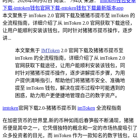
时间：2026年06月02日
阅读：
794
次
来源：
imtoken钱包安卓
下载-imtoken钱包官网下载-mtoken钱包下载最新版本app
本文聚焦于 imToken 2.0 官网下载及猪猪币提币至 imToken 的
全流程指南，详细介绍了从 imToken 2.0 官网获取下载途径，
让用户能顺利安装该钱包，同时针对猪猪币提币操作，逐步
讲...
本文聚焦于
IMToken
2.0 官网下载及猪猪币提币至
imToken 的全流程指南，详细介绍了从 imToken 2.0
官网获取下载途径，让用户能顺利安装该钱包，同
时针对猪猪币提币操作，逐步讲解提币步骤，为用
户提供清晰指引，帮助他们将猪猪币安全、准确地
提至 imToken 钱包，解决在提币过程中可能遇到的
困惑，助力用户更便捷地管理自己的数字资产。
imtoken
官网下载2.0-猪猪币提币到
imToken
全流程指南
在加密货币的世界里,新的币种如雨后春笋般不断涌现，猪猪
币便是其中之一，它凭借独特的概念和一定的市场热度吸引了
众多投资者的目光，而 imToken 作为一款知名的数字钱包，以