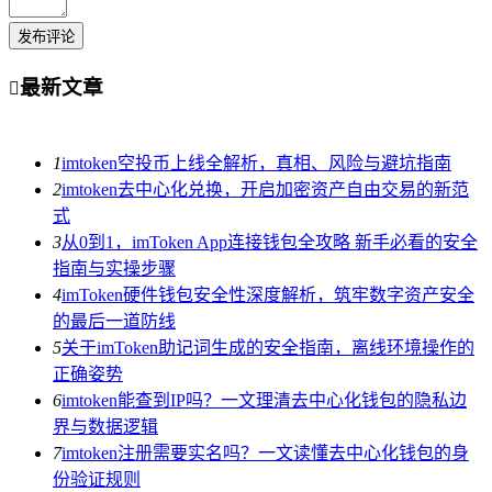
发布评论
最新文章

1
imtoken空投币上线全解析，真相、风险与避坑指南
2
imtoken去中心化兑换，开启加密资产自由交易的新范
式
3
从0到1，imToken App连接钱包全攻略 新手必看的安全
指南与实操步骤
4
imToken硬件钱包安全性深度解析，筑牢数字资产安全
的最后一道防线
5
关于imToken助记词生成的安全指南，离线环境操作的
正确姿势
6
imtoken能查到IP吗？一文理清去中心化钱包的隐私边
界与数据逻辑
7
imtoken注册需要实名吗？一文读懂去中心化钱包的身
份验证规则