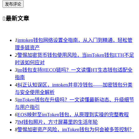
发布评论
最新文章

1
imtoken钱包网络设置全指南，从入门到精通，轻松管
理多链资产
2
警惕加密货币钱包使用风险，当imToken钱包ETH不足
时该如何应对
3
im钱包支持HECO链吗？一文读懂HT生态钱包适配全
指南
4
纠正认知误区，imtoken并非冷钱包——加密钱包分类
与安全使用全解析
5
imToken钱包在升级吗？一文读懂最新动态、升级细节
与用户指引
6
EOS映射至imToken钱包，从原理到实操的完整教程
7
IM钱包照片，方寸屏幕里的生活年轮
8
警惕加密资产风险，imToken钱包为何会被多签控制？