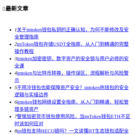
最新文章

1
关于imtoken钱包私钥的正确认知，为何不能修改及安
全管理指南
2
imToken钱包存储USDT全指南，从入门到精通的完整
操作教程
3
imtoken加密密钥，数字资产的安全锁与用户必修的安
全课
4
imtoken与比特币转换，操作误区、流程解析与风险警
示
5
不用冷钱包也能保障资产安全？imtoken热钱包的安全
逻辑与实操边界
6
imtoken钱包网络设置全指南，从入门到精通，轻松管
理多链资产
7
警惕加密货币钱包使用风险，当imToken钱包ETH不足
时该如何应对
8
im钱包支持HECO链吗？一文读懂HT生态钱包适配全