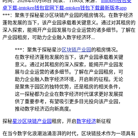
时间：2026年03月08日
阅读：
1180
次
来源：
imtoken钱包安
卓下载-imtoken钱包官网下载-mtoken钱包下载最新版本app
***：聚焦于探秘星沙区块链产业园的租房情况。在数字经济
蓬勃发展的当下，该产业园承载着关键意义。通过对其租房的
深入探索，能揭开产业园发展与企业运营的诸多细节。了解在
产业园租房，可助力企业融入数字经济环...
***：聚焦于探秘星沙
区块链产业园
的租房情况。
在数字经济蓬勃发展的当下，该产业园承载着关键
意义。通过对其租房的深入探索，能揭开产业园发
展与企业运营的诸多细节。了解在产业园租房，可
助力企业融入数字经济环境，开启新的征程。无论
是聚焦于园区的独特优势，还是租房的相关条件，
这一探秘都为企业在数字经济时代谋求更好发展提
供了重要参考，有望吸引更多目光投向该产业园，
推动数字经济迈向新高度。
探秘
星沙区块链产业园
租房，开启
数字经济
新征程
在当今数字化浪潮汹涌澎湃的时代，区块链技术作为一项具有