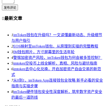
发布评论
最新文章

1
imToken钱包在升级吗？一文读懂最新动态、升级细节
与用户指引
2
EOS映射至imToken钱包，从原理到实操的完整教程
3
IM钱包照片，方寸屏幕里的生活年轮
4
警惕加密资产风险，imToken钱包为何会被多签控制？
5
imtoken空投币上线全解析，真相、风险与避坑指南
6
imtoken去中心化兑换，开启加密资产自由交易的新范
式
7
从0到1，imToken App连接钱包全攻略 新手必看的安全
指南与实操步骤
8
imToken硬件钱包安全性深度解析，筑牢数字资产安全
的最后一道防线