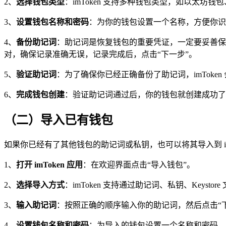
2、
选择钱包类型
：imToken 支持多种钱包类型，如以太
3、
设置钱包名称和密码
：为你的钱包设置一个名称，方便你识
4、
备份助记词
：助记词是恢复钱包的重要凭证，一定要妥善保管，
对，确保记录准确无误，记录完成后，点击“下一步”。
5、
验证助记词
：为了确保你已经正确备份了助记词，imToke
6、
完成钱包创建
：验证助记词通过后，你的钱包就创建成功了
（二）导入已有钱包
如果你已经有了其他钱包的助记词或私钥，也可以将其导入到 imT
1、
打开 imToken 应用
：在欢迎界面点击“导入钱包”。
2、
选择导入方式
：imToken 支持通过助记词、私钥、Key
3、
输入助记词
：按照正确的顺序输入你的助记词，然后点击“
4、
设置钱包名称和密码
：为导入的钱包设置一个名称和密码，