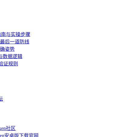
全指南与实操步骤
的最后一道防线
正确姿势
界与数据逻辑
份验证规则
坛
ken社区
oken安卓版下载官网