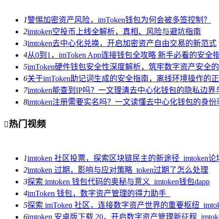
1
警惕加密资产风险，imToken钱包为何会被多签控制？
2
imtoken空投币上线全解析，真相、风险与避坑指南
3
imtoken去中心化兑换，开启加密资产自由交易的新范式
4
从0到1，imToken App连接钱包全攻略 新手必看的安
5
imToken硬件钱包安全性深度解析，筑牢数字资产安全
6
关于imToken助记词生成的安全指南，离线环境操作的
7
imtoken能查到IP吗？一文理清去中心化钱包的隐私边
8
imtoken注册需要实名吗？一文读懂去中心化钱包的身
热门视频

1
imtoken 社区投票，探索区块链民主的新途径_imtoken论
2
imtoken 过期，影响与应对策略_token过期了怎么处理
3
探索 imtoken 钱包代码的奥秘与意义_imtoken钱包dapp
4
imToken 钱包，数字资产管理的得力助手_
5
探索 imToken 社区，连接数字资产世界的重要枢纽_imto
6
imtoken 安卓版下载 20，开启数字资产管理新征程_imt