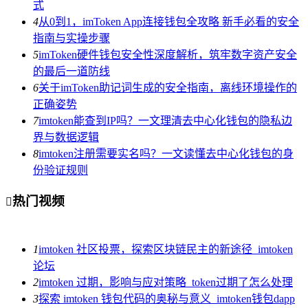
式
4
从0到1，imToken App连接钱包全攻略 新手必看的安全
指南与实操步骤
5
imToken硬件钱包安全性深度解析，筑牢数字资产安全
的最后一道防线
6
关于imToken助记词生成的安全指南，离线环境操作的
正确姿势
7
imtoken能查到IP吗？一文理清去中心化钱包的隐私边
界与数据逻辑
8
imtoken注册需要实名吗？一文读懂去中心化钱包的身
份验证规则
热门视频

1
imtoken 社区投票，探索区块链民主的新途径_imtoken
论坛
2
imtoken 过期，影响与应对策略_token过期了怎么处理
3
探索 imtoken 钱包代码的奥秘与意义_imtoken钱包dapp