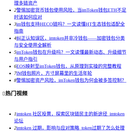
理多链资产
2
警惕加密货币钱包使用风险，当imToken钱包ETH不足
时该如何应对
3
im钱包支持HECO链吗？一文读懂HT生态钱包适配全
指南
4
纠正认知误区，imtoken并非冷钱包——加密钱包分类
与安全使用全解析
5
imToken钱包在升级吗？一文读懂最新动态、升级细节
与用户指引
6
EOS映射至imToken钱包，从原理到实操的完整教程
7
IM钱包照片，方寸屏幕里的生活年轮
8
警惕加密资产风险，imToken钱包为何会被多签控制？
热门视频

1
imtoken 社区投票，探索区块链民主的新途径_imtoken
论坛
2
imtoken 过期，影响与应对策略_token过期了怎么处理