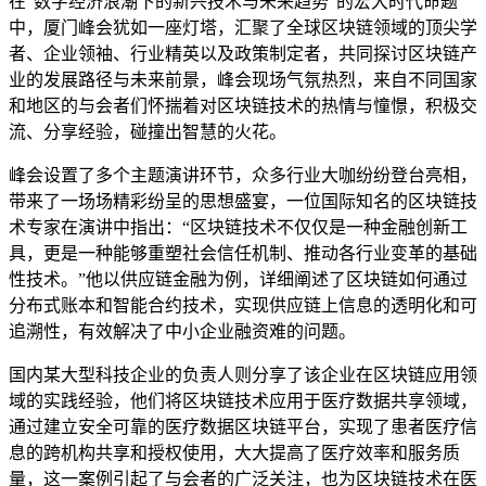
在“数字经济浪潮下的新兴技术与未来趋势”的宏大时代命题
中，厦门峰会犹如一座灯塔，汇聚了全球区块链领域的顶尖学
者、企业领袖、行业精英以及政策制定者，共同探讨区块链产
业的发展路径与未来前景，峰会现场气氛热烈，来自不同国家
和地区的与会者们怀揣着对区块链技术的热情与憧憬，积极交
流、分享经验，碰撞出智慧的火花。
峰会设置了多个主题演讲环节，众多行业大咖纷纷登台亮相，
带来了一场场精彩纷呈的思想盛宴，一位国际知名的区块链技
术专家在演讲中指出：“区块链技术不仅仅是一种金融创新工
具，更是一种能够重塑社会信任机制、推动各行业变革的基础
性技术。”他以供应链金融为例，详细阐述了区块链如何通过
分布式账本和智能合约技术，实现供应链上信息的透明化和可
追溯性，有效解决了中小企业融资难的问题。
国内某大型科技企业的负责人则分享了该企业在区块链应用领
域的实践经验，他们将区块链技术应用于医疗数据共享领域，
通过建立安全可靠的医疗数据区块链平台，实现了患者医疗信
息的跨机构共享和授权使用，大大提高了医疗效率和服务质
量，这一案例引起了与会者的广泛关注，也为区块链技术在医