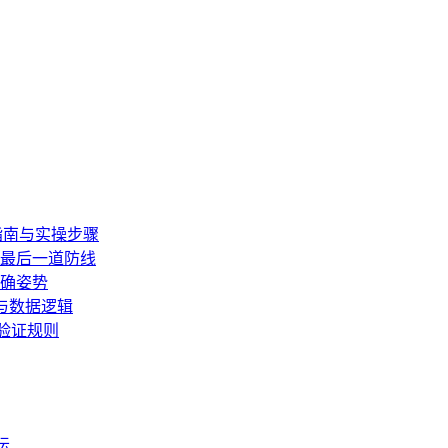
全指南与实操步骤
的最后一道防线
正确姿势
界与数据逻辑
份验证规则
坛