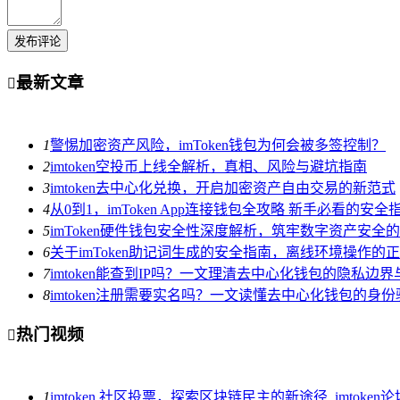
发布评论
最新文章

1
警惕加密资产风险，imToken钱包为何会被多签控制？
2
imtoken空投币上线全解析，真相、风险与避坑指南
3
imtoken去中心化兑换，开启加密资产自由交易的新范式
4
从0到1，imToken App连接钱包全攻略 新手必看的安
5
imToken硬件钱包安全性深度解析，筑牢数字资产安全
6
关于imToken助记词生成的安全指南，离线环境操作的
7
imtoken能查到IP吗？一文理清去中心化钱包的隐私边
8
imtoken注册需要实名吗？一文读懂去中心化钱包的身
热门视频

1
imtoken 社区投票，探索区块链民主的新途径_imtoken论