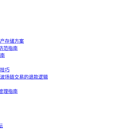
资产存储方案
与防范指南
指南
理技巧
讲清波场链交易的退款逻辑
全管理指南
坛