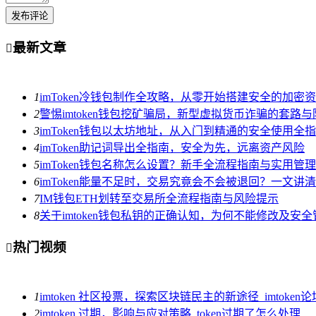
发布评论
最新文章

1
imToken冷钱包制作全攻略，从零开始搭建安全的加密
2
警惕imtoken钱包挖矿骗局，新型虚拟货币诈骗的套路
3
imToken钱包以太坊地址，从入门到精通的安全使用全
4
imToken助记词导出全指南，安全为先，远离资产风险
5
imToken钱包名称怎么设置？新手全流程指南与实用管
6
imToken能量不足时，交易究竟会不会被退回？一文
7
IM钱包ETH划转至交易所全流程指南与风险提示
8
关于imtoken钱包私钥的正确认知，为何不能修改及安
热门视频

1
imtoken 社区投票，探索区块链民主的新途径_imtoken论
2
imtoken 过期，影响与应对策略_token过期了怎么处理