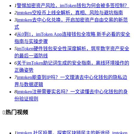
1
警惕加密资产风险，imToken钱包为何会被多签控制？
2
imtoken空投币上线全解析，真相、风险与避坑指南
3
imtoken去中心化兑换，开启加密资产自由交易的新范
式
4
从0到1，imToken App连接钱包全攻略 新手必看的安全
指南与实操步骤
5
imToken硬件钱包安全性深度解析，筑牢数字资产安全
的最后一道防线
6
关于imToken助记词生成的安全指南，离线环境操作的
正确姿势
7
imtoken能查到IP吗？一文理清去中心化钱包的隐私边
界与数据逻辑
8
imtoken注册需要实名吗？一文读懂去中心化钱包的身
份验证规则
热门视频

1
imtoken 社区投票，探索区块链民主的新途径_imtoken