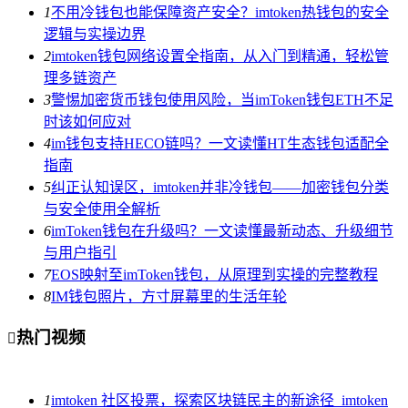
1
不用冷钱包也能保障资产安全？imtoken热钱包的安全
逻辑与实操边界
2
imtoken钱包网络设置全指南，从入门到精通，轻松管
理多链资产
3
警惕加密货币钱包使用风险，当imToken钱包ETH不足
时该如何应对
4
im钱包支持HECO链吗？一文读懂HT生态钱包适配全
指南
5
纠正认知误区，imtoken并非冷钱包——加密钱包分类
与安全使用全解析
6
imToken钱包在升级吗？一文读懂最新动态、升级细节
与用户指引
7
EOS映射至imToken钱包，从原理到实操的完整教程
8
IM钱包照片，方寸屏幕里的生活年轮
热门视频

1
imtoken 社区投票，探索区块链民主的新途径_imtoken