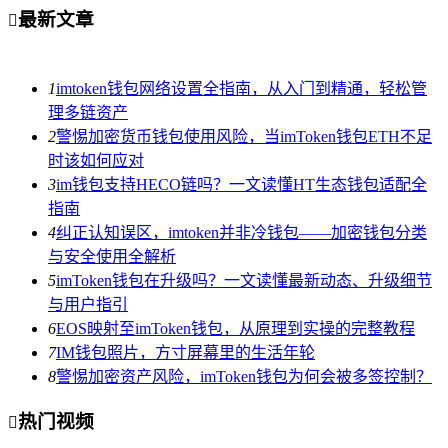
最新文章

1
imtoken钱包网络设置全指南，从入门到精通，轻松管
理多链资产
2
警惕加密货币钱包使用风险，当imToken钱包ETH不足
时该如何应对
3
im钱包支持HECO链吗？一文读懂HT生态钱包适配全
指南
4
纠正认知误区，imtoken并非冷钱包——加密钱包分类
与安全使用全解析
5
imToken钱包在升级吗？一文读懂最新动态、升级细节
与用户指引
6
EOS映射至imToken钱包，从原理到实操的完整教程
7
IM钱包照片，方寸屏幕里的生活年轮
8
警惕加密资产风险，imToken钱包为何会被多签控制？
热门视频
