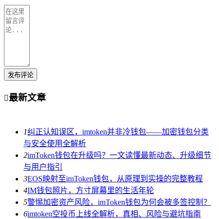
发布评论
最新文章

1
纠正认知误区，imtoken并非冷钱包——加密钱包分类
与安全使用全解析
2
imToken钱包在升级吗？一文读懂最新动态、升级细节
与用户指引
3
EOS映射至imToken钱包，从原理到实操的完整教程
4
IM钱包照片，方寸屏幕里的生活年轮
5
警惕加密资产风险，imToken钱包为何会被多签控制？
6
imtoken空投币上线全解析，真相、风险与避坑指南