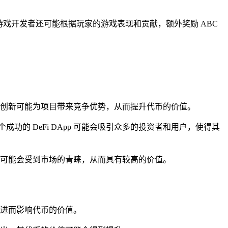
等，游戏开发者还可能根据玩家的游戏表现和贡献，额外奖励 ABC
术创新可能为项目带来竞争优势，从而提升代币的价值。
的 DeFi DApp 可能会吸引众多的投资者和用户，使得其
，可能会受到市场的青睐，从而具有较高的价值。
，进而影响代币的价值。