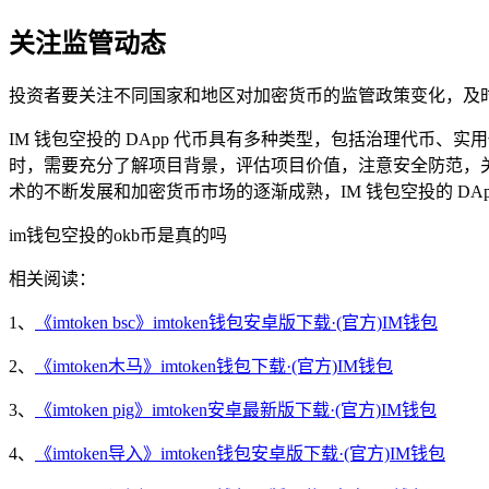
关注监管动态
投资者要关注不同国家和地区对加密货币的监管政策变化，及
IM 钱包空投的 DApp 代币具有多种类型，包括治理代币
时，需要充分了解项目背景，评估项目价值，注意安全防范，
术的不断发展和加密货币市场的逐渐成熟，IM 钱包空投的 D
im钱包空投的okb币是真的吗
相关阅读：
1、
《imtoken bsc》imtoken钱包安卓版下载·(官方)IM钱包
2、
《imtoken木马》imtoken钱包下载·(官方)IM钱包
3、
《imtoken pig》imtoken安卓最新版下载·(官方)IM钱包
4、
《imtoken导入》imtoken钱包安卓版下载·(官方)IM钱包