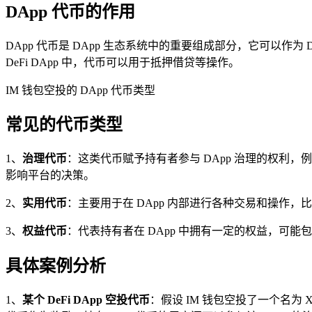
DApp 代币的作用
DApp 代币是 DApp 生态系统中的重要组成部分，它可以作
DeFi DApp 中，代币可以用于抵押借贷等操作。
IM 钱包空投的 DApp 代币类型
常见的代币类型
1、
治理代币
：这类代币赋予持有者参与 DApp 治理的权利，例如投
影响平台的决策。
2、
实用代币
：主要用于在 DApp 内部进行各种交易和操作，
3、
权益代币
：代表持有者在 DApp 中拥有一定的权益，可能
具体案例分析
1、
某个 DeFi DApp 空投代币
：假设 IM 钱包空投了一个名为 