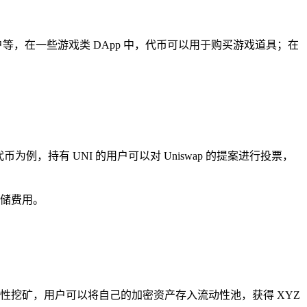
户等，在一些游戏类 DApp 中，代币可以用于购买游戏道具；在
币为例，持有 UNI 的用户可以对 Uniswap 的提案进行投票，
存储费用。
中进行流动性挖矿，用户可以将自己的加密资产存入流动性池，获得 XYZ