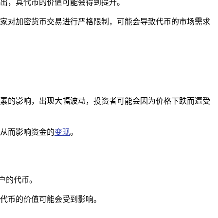
颖而出，其代币的价值可能会得到提升。
些国家对加密货币交易进行严格限制，可能会导致代币的市场需求
素的影响，出现大幅波动，投资者可能会因为价格下跌而遭受
从而影响资金的
变现
。
户的代币。
代币的价值可能会受到影响。