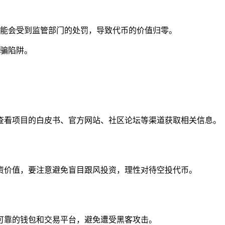
能会受到监管部门的处罚，导致代币的价值归零。
骗陷阱。
过查看项目的白皮书、官方网站、社区论坛等渠道获取相关信息。
资价值，要注意避免盲目跟风投资，理性对待空投代币。
可靠的钱包和交易平台，避免遭受黑客攻击。