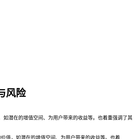
值与风险
的价值，如潜在的增值空间、为用户带来的收益等。也着重强调了其
蕴含的价值，如潜在的增值空间、为用户带来的收益等。也着