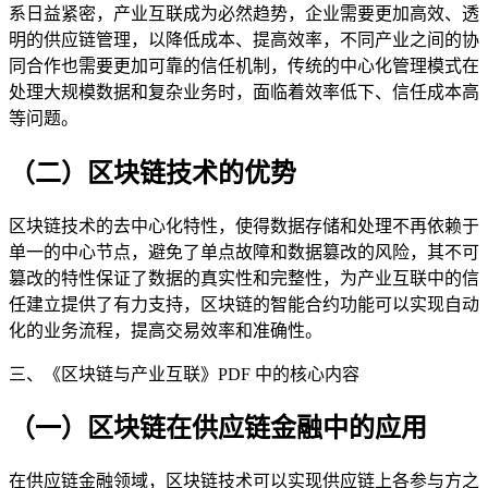
系日益紧密，产业互联成为必然趋势，企业需要更加高效、透
明的供应链管理，以降低成本、提高效率，不同产业之间的协
同合作也需要更加可靠的信任机制，传统的中心化管理模式在
处理大规模数据和复杂业务时，面临着效率低下、信任成本高
等问题。
（二）区块链技术的优势
区块链技术的去中心化特性，使得数据存储和处理不再依赖于
单一的中心节点，避免了单点故障和数据篡改的风险，其不可
篡改的特性保证了数据的真实性和完整性，为产业互联中的信
任建立提供了有力支持，区块链的智能合约功能可以实现自动
化的业务流程，提高交易效率和准确性。
三、《区块链与产业互联》PDF 中的核心内容
（一）区块链在供应链金融中的应用
在供应链金融领域，区块链技术可以实现供应链上各参与方之