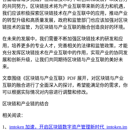
的共同努力，区块链技术将为产业互联带来新的活力和机遇，
我们应该积极探索区块链技术在产业互联中的应用，推动产业
的转型升级和高质量发展，政府和监管部门也应该加强对区块
链技术的监管，为区块链与产业互联的融合创造良好的环境。
在未来的发展中，我们需要不断加强区块链技术的研发和应
用，培养更多的专业人才，完善相关的法律和监管政策，才能
充分发挥区块链技术在产业互联中的作用，实现产业的协同发
展和创新升级，让我们共同期待区块链与产业互联的美好未
来。
文章围绕《区块链与产业互联》PDF 展开，对区块链与产业
互联的融合进行了全面深入的探讨，希望能满足你的需求，你
可以根据实际情况对内容进行调整和修改。
区块链和产业链的结合
相关阅读：
1、
imtoken 加速，开启区块链数字资产管理新时代_imtoken.im