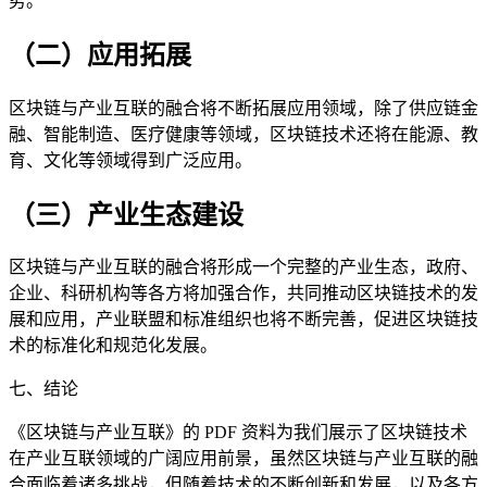
势。
（二）应用拓展
区块链与产业互联的融合将不断拓展应用领域，除了供应链金
融、智能制造、医疗健康等领域，区块链技术还将在能源、教
育、文化等领域得到广泛应用。
（三）产业生态建设
区块链与产业互联的融合将形成一个完整的产业生态，政府、
企业、科研机构等各方将加强合作，共同推动区块链技术的发
展和应用，产业联盟和标准组织也将不断完善，促进区块链技
术的标准化和规范化发展。
七、结论
《区块链与产业互联》的 PDF 资料为我们展示了区块链技术
在产业互联领域的广阔应用前景，虽然区块链与产业互联的融
合面临着诸多挑战，但随着技术的不断创新和发展，以及各方