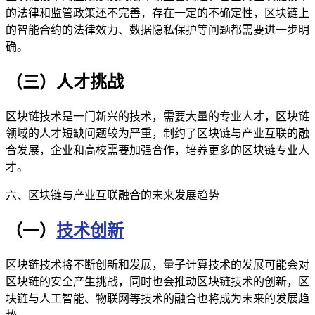
的法律和监管政策还不完善，存在一定的不确定性，区块链上
的智能合约的法律效力、数据隐私保护等问题都需要进一步明
确。
（三）人才挑战
区块链技术是一门新兴的技术，需要大量的专业人才，区块链
领域的人才短缺问题较为严重，制约了区块链与产业互联的融
合发展，企业和高校需要加强合作，培养更多的区块链专业人
才。
六、区块链与产业互联融合的未来发展趋势
（一）
技术创新
区块链技术将不断创新和发展，量子计算技术的发展可能会对
区块链的安全产生挑战，同时也会推动区块链技术的创新，区
块链与人工智能、物联网等技术的融合也将成为未来的发展趋