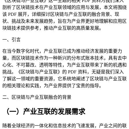
《区块链与产业互联》这一主题的相关 PDF 资料为我们深入
剖析了区块链技术在产业互联领域的应用与发展，本文将围绕
该 PDF 展开，详细探讨区块链与产业互联的融合背景、现
状、挑战及未来发展趋势，旨在为产业界更好地理解和应用区
块链技术提供参考，推动产业互联的高质量发展。
一、引言
在当今数字化时代，产业互联已成为推动经济发展的重要力
量，而区块链技术作为一种新兴的分布式账本技术，具有去中
心化、不可篡改、透明等特性，为产业互联带来了新的机遇和
挑战。《区块链与产业互联》的 PDF 资料，无疑是我们深入
了解这一领域的重要资源，它系统地阐述了区块链与产业互联
的相关理论和实践，为产业界提供了宝贵的指导。
二、区块链与产业互联融合的背景
（一）产业互联的发展需求
随着全球经济的一体化和信息技术的飞速发展，产业之间的联