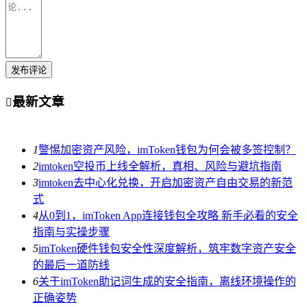
发布评论
最新文章

1
警惕加密资产风险，imToken钱包为何会被多签控制？
2
imtoken空投币上线全解析，真相、风险与避坑指南
3
imtoken去中心化兑换，开启加密资产自由交易的新范
式
4
从0到1，imToken App连接钱包全攻略 新手必看的安全
指南与实操步骤
5
imToken硬件钱包安全性深度解析，筑牢数字资产安全
的最后一道防线
6
关于imToken助记词生成的安全指南，离线环境操作的
正确姿势