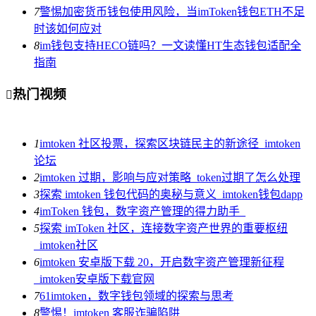
7
警惕加密货币钱包使用风险，当imToken钱包ETH不足
时该如何应对
8
im钱包支持HECO链吗？一文读懂HT生态钱包适配全
指南
热门视频

1
imtoken 社区投票，探索区块链民主的新途径_imtoken
论坛
2
imtoken 过期，影响与应对策略_token过期了怎么处理
3
探索 imtoken 钱包代码的奥秘与意义_imtoken钱包dapp
4
imToken 钱包，数字资产管理的得力助手_
5
探索 imToken 社区，连接数字资产世界的重要枢纽
_imtoken社区
6
imtoken 安卓版下载 20，开启数字资产管理新征程
_imtoken安卓版下载官网
7
61imtoken，数字钱包领域的探索与思考
8
警惕！imtoken 客服诈骗陷阱