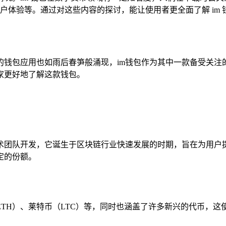
户体验等。通过对这些内容的探讨，能让使用者更全面了解 im
钱包应用也如雨后春笋般涌现，im钱包作为其中一款备受关注
家更好地了解这款钱包。
术团队开发，它诞生于区块链行业快速发展的时期，旨在为用户
定的份额。
（ETH）、莱特币（LTC）等，同时也涵盖了许多新兴的代币，