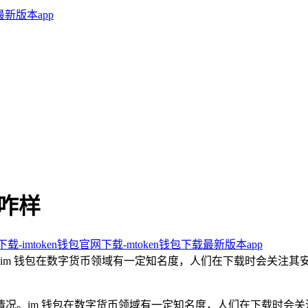
包咋样
卓下载-imtoken钱包官网下载-mtoken钱包下载最新版本app
。im 钱包在数字货币领域有一定知名度，人们在下载时会关注其安
情况。im 钱包在数字货币领域有一定知名度，人们在下载时会关