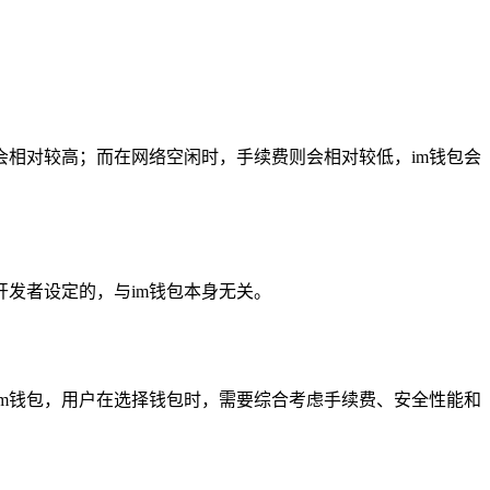
会相对较高；而在网络空闲时，手续费则会相对较低，im钱包会
开发者设定的，与im钱包本身无关。
im钱包，用户在选择钱包时，需要综合考虑手续费、安全性能和