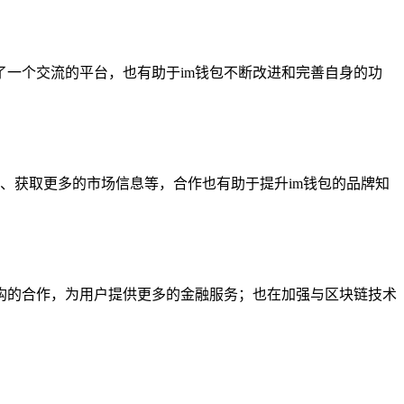
了一个交流的平台，也有助于im钱包不断改进和完善自身的功
p、获取更多的市场信息等，合作也有助于提升im钱包的品牌知
机构的合作，为用户提供更多的金融服务；也在加强与区块链技术