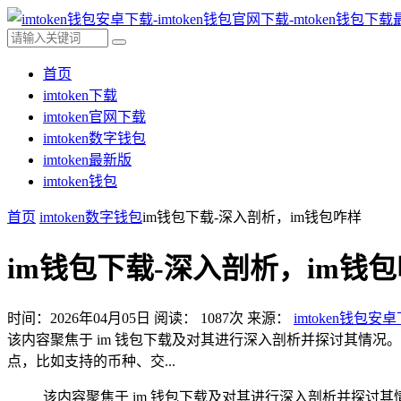
首页
imtoken下载
imtoken官网下载
imtoken数字钱包
imtoken最新版
imtoken钱包
首页
imtoken数字钱包
im钱包下载-深入剖析，im钱包咋样
im钱包下载-深入剖析，im钱
时间：2026年04月05日
阅读：
1087
次
来源：
imtoken钱包安
该内容聚焦于 im 钱包下载及对其进行深入剖析并探讨其情况
点，比如支持的币种、交...
该内容聚焦于 im 钱包下载及对其进行深入剖析并探讨其