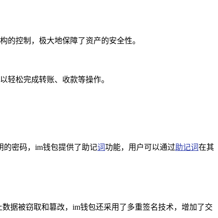
机构的控制，极大地保障了资产的安全性。
可以轻松完成转账、收款等操作。
的密码，im钱包提供了助记
词
功能，用户可以通过
助记词
在其
防止数据被窃取和篡改，im钱包还采用了多重签名技术，增加了交