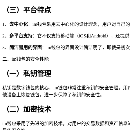
（三）平台特点
1、
去中心化
：im钱包采用去中心化的设计理念，用户对自己
2、
多平台支持
：它不仅支持移动端（iOS和Android），
3、
简洁易用的界面
：im钱包的界面设计简洁明了，即使是初
二、im钱包的安全性能
（一）私钥管理
私钥是数字钱包的核心，im钱包非常注重私钥的安全管理，用
他设备上恢复钱包，进一步保障了私钥的安全性。
（二）加密技术
im钱包采用了先进的加密技术，对用户的交易数据和资产信息进