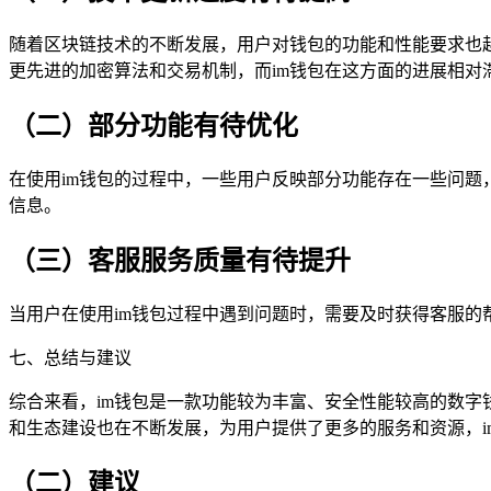
随着区块链技术的不断发展，用户对钱包的功能和性能要求也
更先进的加密算法和交易机制，而im钱包在这方面的进展相对
（二）部分功能有待优化
在使用im钱包的过程中，一些用户反映部分功能存在一些问题
信息。
（三）客服服务质量有待提升
当用户在使用im钱包过程中遇到问题时，需要及时获得客服的
七、总结与建议
综合来看，im钱包是一款功能较为丰富、安全性能较高的数字
和生态建设也在不断发展，为用户提供了更多的服务和资源，
（二）建议