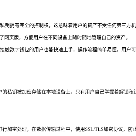
的私钥拥有完全的控制权，这意味着用户的资产不受任何第三方
还提供了网页版，方便用户在不同设备上随时随地管理自己的资产。
次接触数字钱包的用户也能快速上手，操作流程简单易懂，用户
户的私钥被加密存储在本地设备上，只有用户自己掌握着解锁私钥
行加密处理，在数据传输过程中，使用SSL/TLS加密协议，