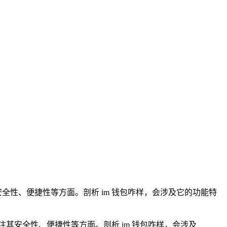
全性、便捷性等方面。剖析 im 钱包咋样，会涉及它的功能特
注其安全性、便捷性等方面。剖析 im 钱包咋样，会涉及