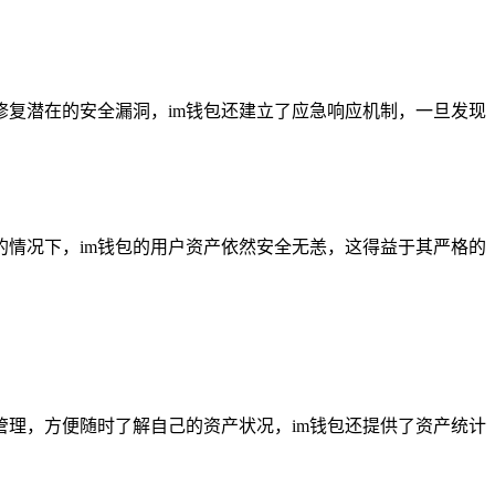
修复潜在的安全漏洞，im钱包还建立了应急响应机制，一旦发现
的情况下，im钱包的用户资产依然安全无恙，这得益于其严格的
管理，方便随时了解自己的资产状况，im钱包还提供了资产统计