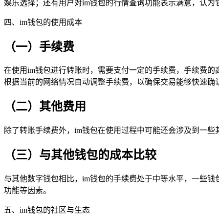
娱乐选择；还有用户对im钱包的行情查询功能表示满意，认为
四、im钱包的使用成本
（一）手续费
在使用im钱包进行转账时，需要支付一定的手续费，手续费的
根据当前的网络情况自动调整手续费，以确保交易能够快速确
（二）其他费用
除了转账手续费外，im钱包在使用过程中可能还会涉及到一些其
（三）与其他钱包的成本比较
与其他数字钱包相比，im钱包的手续费处于中等水平，一些钱
功能等因素。
五、im钱包的社区与生态