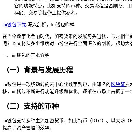
它的功能特点，比如支持的币种、交易流程是否顺畅、用
存储、交易等操作上提供参考。
im钱包
下载
-深入剖析，im钱包咋样
在当今数字化金融时代，加密货币的发展势头迅猛，与之相伴的
呢？本文将从多个维度对im钱包进行全面深入的剖析，帮助大
一、im钱包的基本介绍
（一）背景与发展历程
im钱包是一款移动端的去中心化数字钱包，由知名的
区块链
技
移，im钱包不断进行功能升级和优化，逐渐在市场上占据了一
（二）支持的币种
im钱包支持多种主流加密货币，如比特币（BTC）、以太坊
提高了资产管理的效率。