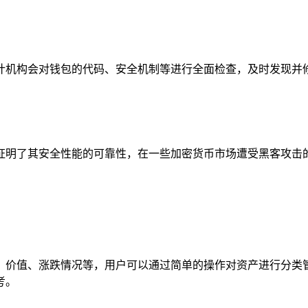
计机构会对钱包的代码、安全机制等进行全面检查，及时发现并
证明了其安全性能的可靠性，在一些加密货币市场遭受黑客攻击
、价值、涨跌情况等，用户可以通过简单的操作对资产进行分类
考。