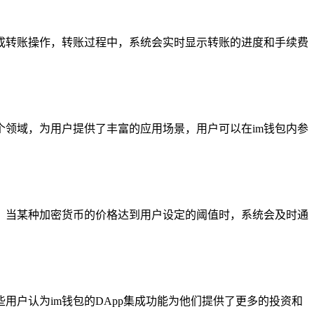
成转账操作，转账过程中，系统会实时显示转账的进度和手续费
多个领域，为用户提供了丰富的应用场景，用户可以在im钱包内参
，当某种加密货币的价格达到用户设定的阈值时，系统会及时通
用户认为im钱包的DApp集成功能为他们提供了更多的投资和