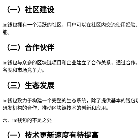
（一）社区建设
im钱包拥有一个活跃的社区，用户可以在社区内交流使用经验
能。
（二）合作伙伴
im钱包与众多的区块链项目和企业建立了合作关系，通过合作，
名度和市场竞争力。
（三）生态发展
im钱包致力于构建一个完整的生态系统，除了提供基本的钱包
研发机构的合作，推动区块链技术的创新和应用。
六、im钱包的不足之处
（一）技术更新速度有待提高