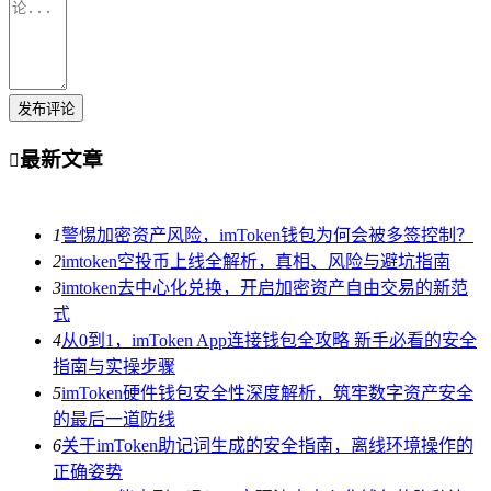
发布评论
最新文章

1
警惕加密资产风险，imToken钱包为何会被多签控制？
2
imtoken空投币上线全解析，真相、风险与避坑指南
3
imtoken去中心化兑换，开启加密资产自由交易的新范
式
4
从0到1，imToken App连接钱包全攻略 新手必看的安全
指南与实操步骤
5
imToken硬件钱包安全性深度解析，筑牢数字资产安全
的最后一道防线
6
关于imToken助记词生成的安全指南，离线环境操作的
正确姿势