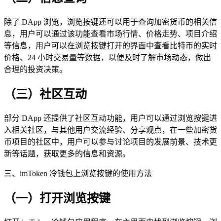
除了 DApp 浏览，浏览按键还可以用于查询加密货币的相关信
息，用户可以通过该功能查看市场行情、价格走势、项目介绍
等信息，用户可以在浏览按键打开的界面中查看比特币的实时
价格、24 小时交易量等数据，以便及时了解市场动态，做出
合理的投资决策。
（三）社区互动
部分 DApp 还提供了社区互动功能，用户可以通过浏览按键进
入相关社区，与其他用户交流经验、分享观点，在一些加密货
币项目的社区中，用户可以参与讨论项目的发展前景、技术更
新等话题，获取更多的信息和资源。
三、imToken 冷钱包上浏览按键的使用方法
（一）打开浏览按键