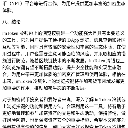
币（NFT）平台等进行合作，为用户提供更加丰富的加密生态
体验。
八、结论
imToken 冷钱包上的浏览按键是一个功能强大且具有重要意义
的工具，它为用户提供了便捷的 DApp 浏览、信息查询和社区
互动等功能，同时具有较高的安全性和丰富的生态体验，在使
用过程中，用户也需要注意可能面临的风险，并采取相应的措
施进行防范，随着区块链技术的不断发展，imToken 冷钱包上
的浏览按键有望不断拓展功能、提升安全性能和实现生态融
合，为用户带来更加优质的加密资产管理和使用体验，相信在
未来，imToken 冷钱包上的浏览按键将在加密货币领域发挥更
加重要的作用，推动加密生态的不断发展。
对于加密货币投资者和爱好者来说，深入了解 imToken 冷钱包
上浏览按键的功能和使用方法，合理利用这一工具，将有助于
更好地管理和参与加密资产的交易和生态活动，保持警惕，做
好风险防范，也是保障资产安全的重要措施，希望本文能够为
读者提供有价值的信息，帮助大家更好地探索 imToken 冷钱包