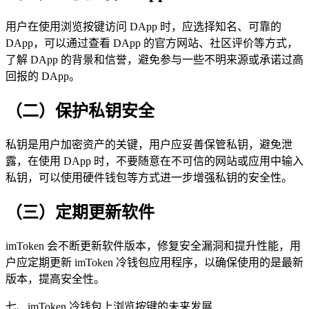
用户在使用浏览按键访问 DApp 时，应选择知名、可靠的
DApp，可以通过查看 DApp 的官方网站、社区评价等方式，
了解 DApp 的背景和信誉，避免参与一些不明来源或承诺过高
回报的 DApp。
（二）保护私钥安全
私钥是用户加密资产的关键，用户应妥善保管私钥，避免泄
露，在使用 DApp 时，不要随意在不可信的网站或应用中输入
私钥，可以使用硬件钱包等方式进一步增强私钥的安全性。
（三）定期更新软件
imToken 会不断更新软件版本，修复安全漏洞和提升性能，用
户应定期更新 imToken 冷钱包应用程序，以确保使用的是最新
版本，提高安全性。
七、imToken 冷钱包上浏览按键的未来发展