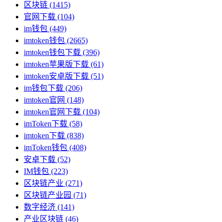
区块链
(1415)
官网下载
(104)
im钱包
(449)
imtoken钱包
(2665)
imtoken钱包下载
(396)
imtoken苹果版下载
(61)
imtoken安卓版下载
(51)
im钱包下载
(206)
imtoken官网
(148)
imtoken官网下载
(104)
imToken下载
(58)
imtoken下载
(838)
imToken钱包
(408)
安卓下载
(52)
IM钱包
(223)
区块链产业
(271)
区块链产业园
(71)
数字经济
(141)
产业区块链
(46)