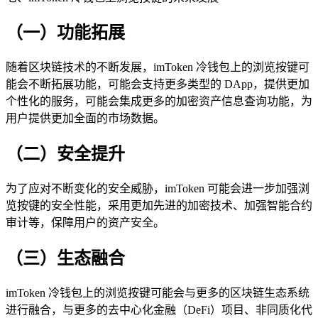
（一）功能拓展
随着区块链技术的不断发展，imToken 冷钱包上的浏览按键可
能会不断拓展功能，可能会支持更多类型的 DApp，提供更加
个性化的服务，可能会集成更多的加密资产信息查询功能，为
用户提供更加全面的市场数据。
（二）安全提升
为了应对不断变化的安全威胁，imToken 可能会进一步加强浏
览按键的安全性能，采用更加先进的加密技术、加强智能合约
审计等，保障用户的资产安全。
（三）生态融合
imToken 冷钱包上的浏览按键可能会与更多的区块链生态系统
进行融合，与更多的去中心化金融（DeFi）项目、非同质化代