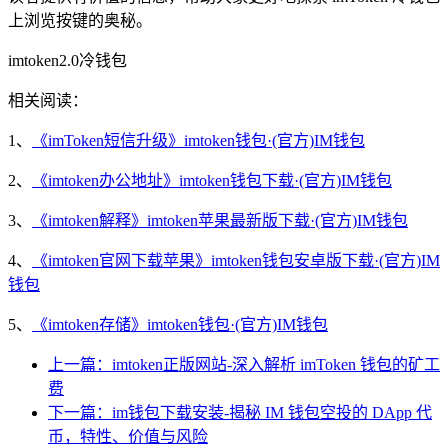
上浏览按键的奥秘。
imtoken2.0冷钱包
相关阅读：
1、
《imToken短信升级》imtoken钱包·(官方)IM钱包
2、
《imtoken办公地址》imtoken钱包下载·(官方)IM钱包
3、
《imtoken解释》imtoken苹果最新版下载·(官方)IM钱包
4、
《imtoken官网下载苹果》imtoken钱包安卓版下载·(官方)IM
钱包
5、
《imtoken存储》imtoken钱包·(官方)IM钱包
上一篇：imtoken正版网站-深入解析 imToken 钱包的矿工
费
下一篇：im钱包下载安装-揭秘 IM 钱包空投的 DApp 代
币，特性、价值与风险