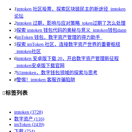
1
imtoken 社区投票，探索区块链民主的新途径_imtoken
论坛
2
imtoken 过期，影响与应对策略_token过期了怎么处理
3
探索 imtoken 钱包代码的奥秘与意义_imtoken钱包dapp
4
imToken 钱包，数字资产管理的得力助手_
5
探索 imToken 社区，连接数字资产世界的重要枢纽
_imtoken社区
6
imtoken 安卓版下载 20，开启数字资产管理新征程
_imtoken安卓版下载官网
7
61imtoken，数字钱包领域的探索与思考
8
警惕！imtoken 客服诈骗陷阱
标签列表

imtoken
(3728)
数字资产
(116)
imToken
(2439)
下载
(754)