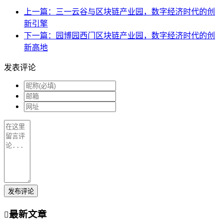
上一篇：三一云谷与区块链产业园，数字经济时代的创
新引擎
下一篇：园博园西门区块链产业园，数字经济时代的创
新高地
发表评论
发布评论
最新文章
