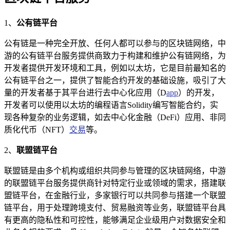
1、
公有链平台
公有链是一种完全开放、任何人都可以参与的区块链网络，中
游的公有链平台服务提供商致力于构建和维护公有链网络，为
开发者提供开发环境和工具，例如以太坊，它是目前最知名的
公有链平台之一，提供了智能合约开发的基础设施，吸引了大
量的开发者基于其平台进行去中心化应用（D
app
）的开发，
开发者可以使用以太坊的编程语言Solidity编写智能合约，实
现各种复杂的业务逻辑，如去中心化金融（DeFi）应用、非同
质化代币（NFT）
交易
等。
2、
联盟链平台
联盟链是由多个机构或组织共同参与管理的区块链网络，中游
的联盟链平台服务提供商针对特定行业或领域的需求，搭建联
盟链平台，在金融行业，多家银行可以共同参与搭建一个联盟
链平台，用于处理跨境支付、贸易融资等业务，联盟链平台具
有更高的隐私性和可控性，能够满足企业级用户对数据安全和