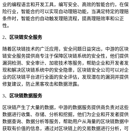
业的编程语言和开发工具，编写安全、高效的智能合约，在保
险行业，智能合约可以实现自动理赔功能，当满足特定的理赔
条件时，智能合约自动触发理赔流程，提高理赔效率和公正
性。
2、
区块链安全服务
随着区块链技术的广泛应用，安全问题日益突出，中游的区块
链安全服务提供商专注于保障区块链系统的安全性，他们提供
漏洞检测、安全审计、加密技术等服务，帮助企业和开发者发
现和解决区块链系统中的安全隐患，区块链安全公司可以对企
业的区块链平台进行全面的安全评估，发现潜在的漏洞并提供
修复建议，防止黑客攻击和数据泄露。
3、
区块链数据服务
区块链产生了大量的数据，中游的数据服务提供商负责对这些
数据进行收集、存储、分析和挖掘，他们为企业和开发者提供
数据查询、数据分析等服务，帮助用户从海量的区块链数据中
获取有价值的信息，通过对区块链上的交易数据进行分析，可